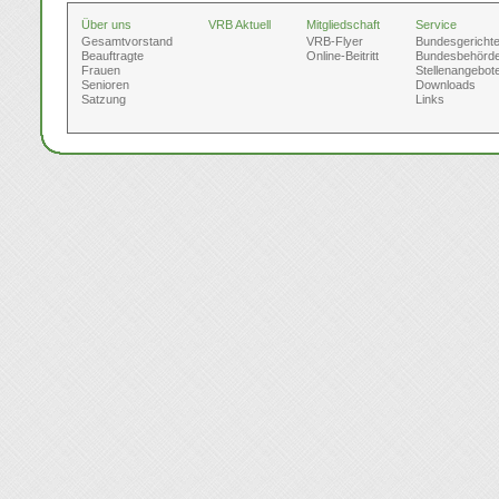
Über uns
VRB Aktuell
Mitgliedschaft
Service
Gesamtvorstand
VRB-Flyer
Bundesgericht
Beauftragte
Online-Beitritt
Bundesbehörd
Frauen
Stellenangebot
Senioren
Downloads
Satzung
Links