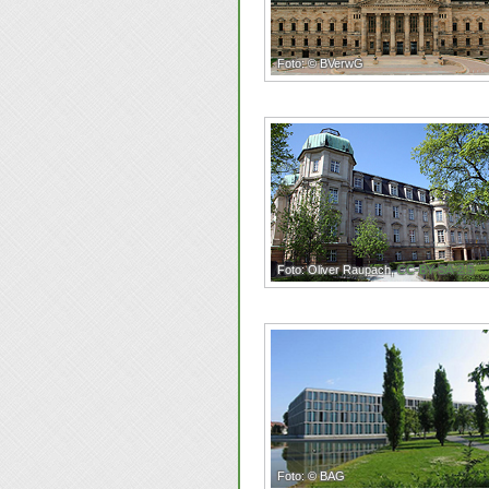
Foto: © BVerwG
Foto: Oliver Raupach,
CC-BY-SA-2.5
Foto: © BAG