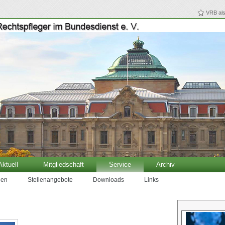
VRB als
ktuell
Mitgliedschaft
Service
Archiv
den
Stellenangebote
Downloads
Links