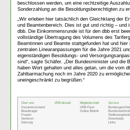
beschlossen werden, um eine rechtzeitige Auszahlun
Sonderzahlung an die Besoldungsberechtigten zu e
„Wir erleben hier tatsächlich den Gleichklang der En
und Beamtenbereich. Dies ist gut und richtig – und 
dbb. Die Einkommensrunde ist für den dbb erst bee
vollständige Übertragung des Volumens des Tarifer
Beamtinnen und Beamte stattgefunden hat und hier 
zentralen Linearanpassungen für die Jahre 2021 un
eigenständigen Besoldungs- und Versorgungsanpas
sind“, sagte Schäfer. „Der Bundesminister und die 
haben Wort gehalten und alles getan, um die vom db
Zahlbarmachung noch im Jahre 2020 zu ermöglichen
uneingeschränkt zu begrüßen.“
Über uns
VRB Aktuell
Mitgliedschaft
Service
Gesamtvorstand
VRB-Flyer
Bundesgericht
Beauftragte
Online-Beitritt
Bundesbehörd
Frauen
Stellenangebot
Senioren
Downloads
Satzung
Links