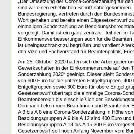
„Der Umsetzung der Corona-Sonderzahlung für den
sind wir einen erheblichen Schritt nähergekommen.
Bundesregierung, vertreten durch den Bundesministe
Wort gehalten und bereits einen Eilgesetzentwurf z
einmaligen Sonderzahlung an Besoldungsberechtig
vorgelegt. Damit ist ein ganz zentraler Teil der im Ta
Einkommensverbesserungen auch für die Beamten 
ist uneingeschränkt zu begrüßen und verdient Aner
dbb Vize und Fachvorstand für Beamtenpolitik, Frie
Am 25. Oktober 2020 hatten sich die Arbeitgeber un
Gewerkschaften in der Einkommensrunde auf den Ta
Sonderzahlung 2020“ geeinigt. Dieser sieht Sonder
von 600 Euro für die untersten Entgeltgruppen, 400 E
Entgeltgruppen sowie 300 Euro für obere Entgeltgru
Gesetzentwurf überträgt die einmalige Corona-Sond
Beamtenbereich bis einschließlich der Besoldungso
Demnach bekommen Beamtinnen und Beamte der B
A 3 bis A 8 eine Corona-Sonderzahlung in Höhe von 
Besoldungsgruppen A 9 bis A 12 sind 400 Euro und f
Besoldungsgruppen A 13 bis A 15 300 Euro vorgese
Gesetzentwurf soll noch Anfang November vom Bun